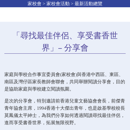
家校會 > 家校會活動 > 最新活動總覽
「尋找最佳伴侶、享受書香世
界」– 分享會
家庭與學校合作事宜委員會
(
家校會
)與香港中西區、東區、
南區及灣仔區家長教師會聯會，共同
舉辦閱讀分享會，
目的
是協助家庭與學校建立閱讀氛圍。
是次的分享會，特別邀請前香港兒童文藝協會會長，前傑青
青年協會主席，
1994
香港十大傑出青年，也是啟基學校校長
莫鳳儀太平紳士，為我們分享如何透過閱讀尋找最佳伴侶，
進而享受書香世界，拓展無限視野。