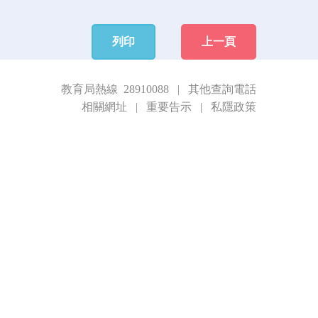
列印
上一頁
教育局熱線 28910088
|
其他查詢電話
相關網址
|
重要告示
|
私隱政策