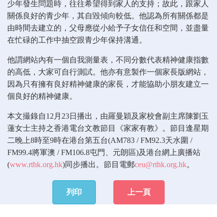
少年發生問題時，往往希望得到家人的支持；故此，跟家人
關係良好的青少年，其自毀傾向較低。他認為所有關係都是
由時間去建立的，父母應從小給予子女信任和空間，並盡量
在忙碌的工作中抽空跟青少年保持溝通。
他謂網站內有一個自我測量表，不同分數代表精神健康指數
的高低，大家可自行測試。他亦有意製作一個家長版網站，
因為只有擁有良好精神健康的家長，才能協助小朋友建立一
個良好的精神健康。
本文撮錄自12月23日播出，由羅曼穎及家校會副主席陳劉玉
蓮女士主持之香港電台文教節目《家家有教》。節目逢星期
二晚上8時至9時在港台第五台(AM783 / FM92.3天水圍 /
FM99.4將軍澳 / FM106.8屯門、元朗區)及港台網上廣播站
(
www.rthk.org.hk
)同步播出。節目電郵
ceu@rthk.org.hk
。
列印
上一頁