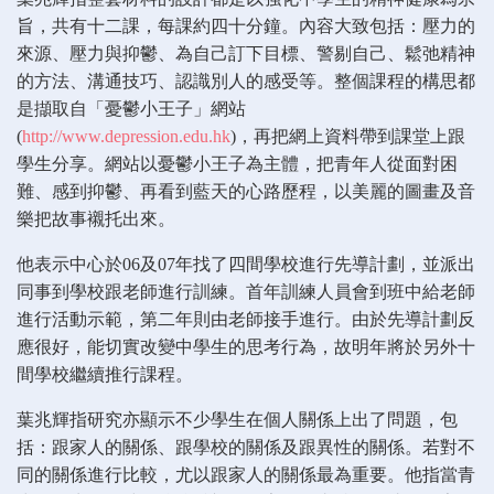
旨，共有十二課，每課約四十分鐘。內容大致包括：壓力的
來源、壓力與抑鬱、為自己訂下目標、警剔自己、鬆弛精神
的方法、溝通技巧、認識別人的感受等。整個課程的構思都
是擷取自「憂鬱小王子」網站
(
http://www.depression.edu.hk
)，再把網上資料帶到課堂上跟
學生分享。網站以憂鬱小王子為主體，把青年人從面對困
難、感到抑鬱、再看到藍天的心路歷程，以美麗的圖畫及音
樂把故事襯托出來。
他表示中心於06及07年找了四間學校進行先導計劃，並派出
同事到學校跟老師進行訓練。首年訓練人員會到班中給老師
進行活動示範，第二年則由老師接手進行。由於先導計劃反
應很好，能切實改變中學生的思考行為，故明年將於另外十
間學校繼續推行課程。
葉兆輝指研究亦顯示不少學生在個人關係上出了問題，包
括：跟家人的關係、跟學校的關係及跟異性的關係。若對不
同的關係進行比較，尤以跟家人的關係最為重要。他指當青