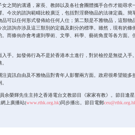
子女之間的溝通，家長、教師以及各社會團體攜手合作才能尋求
響。今次的諮詢範疇比較廣泛，包括對淫褻物品的法律定義。簡
物品可以任何形式發佈給任何人仕；第二類是不雅物品，這類物
今次諮詢亦涉及這三類別的定義及劃分的標準。雖然，現有的條
的。而條例亦會考慮到學術、文學、科學、藝術角度等各方面。
面入手。如發佈行為不是於香港本土進行，對於檢控是無從入手
務。
關注資訊自由及不雅物品對青年人影響兩方面。政府很希望能多
例。
余榮輝先生主持之香港電台文教節目《家家有教》。節目逢星期二晚上8
港台網上廣播站(
www.rthk.org.hk
)同步播出。節目電郵
ceu@rthk.org.h