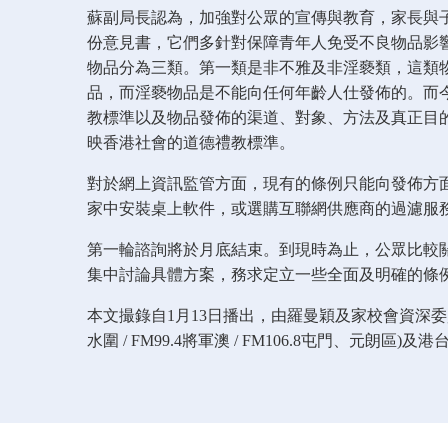
蘇副局長認為，加強對公眾的宣傳與教育，家長與
份意見書，它們多針對保障青年人免受不良物品影
物品分為三類。第一類是非不雅及非淫褻類，這類
品，而淫褻物品是不能向任何年齡人仕發佈的。而
教標準以及物品發佈的渠道、對象、方法及真正目
映香港社會的道德禮教標準。
對於網上資訊監管方面，現有的條例只能向發佈方
家中安裝桌上軟件，或選購互聯網供應商的過濾服
第一輪諮詢將於月底結束。到現時為止，公眾比較
集中討論具體方案，務求定立一些全面及明確的條
本文撮錄自1月13日播出，由羅曼穎及家校會資深委員
水圍 / FM99.4將軍澳 / FM106.8屯門、元朗區)及