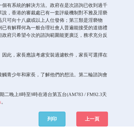
一個有系統的解決方法。政府在是次諮詢已收到過千
單說，香港的審裁處已有一套評級機制對不雅及淫褻
品只可向十八歲或以上人仕發佈；第三類是淫褻物
例已有解釋何為一般合理社會人普遍能接受的道德禮
但政府只希望今次的諮詢範圍能更廣泛，務求充分反
。因此，家長應該考慮安裝過濾軟件，家長可選擇在
接觸青少年和家長，了解他們的想法。第二輪諮詢會
時至9時在港台第五台(AM783 / FM92.3天
k
。
列印
上一頁