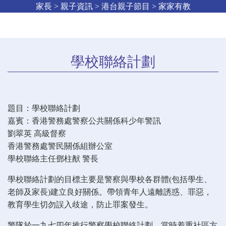
家長 > 親子資訊 > 港台親子節目 > 家家有教
學校聯絡計劃
題目：學校聯絡計劃
嘉賓：香港警務處警察公共關係科少年警訊
劉翠英 高級督察
香港警務處警民關係組辦公室
學校聯絡主任鄧柱猷 警長
學校聯絡計劃的目標主要是警察與學校各群體(包括學生、
老師及家長)建立良好關係。帶領青年人遠離誘惑、罪惡，
教育學生切勿誤入歧途，防止罪案發生。
警隊於一九七四年推行警察學校聯絡計劃，當時着重社區方