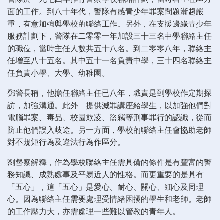
面的工作。到八十年代，警隊有感青少年罪案問題漸趨嚴
重，有意加強與學校的聯絡工作。另外，在支援邊緣青少年
服務計劃下，警隊在二零零一年加設三十三名中學聯絡主任
的職位，當時主任人數共五十八名。到二零零八年，聯絡主
任增至八十五名。其中五十一名負責中學，三十四名聯絡主
任負責小學、大學、幼稚園。
鄧警長稱，他擔任聯絡主任已八年，職責是到學校作定期探
訪，加強溝通。此外，提供滅罪講座給學生，以加強他們對
電腦罪案、毒品、校園欺凌、盜竊等刑事罪行的認識，從而
防止他們誤入歧途。另一方面，學校的聯絡主任會協助老師
對不規矩行為及違法行為作區分。
劉督察解釋，作為學校聯絡主任需具備的條件是有豐富的警
務知識、成熟處事及平易近人的性格。而更重要的是具有
「五心」，這「五心」是愛心、耐心、關心、細心及同理
心。因為聯絡主任需要處理受情緒困擾的學生和老師。老師
的工作壓力大，亦需處理一些難以管教的青年人。