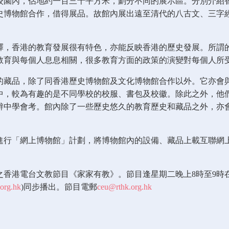
校園內，佔地約一百三十平方米，劃分不同的展示區。分別介紹
史博物館合作，借得展品。故館內展出遠至清代的八古文、三字
釋，香港的教育發展很有特色，亦能反眏香港的歷史發展。所謂
教育與每個人息息相關，很多教育方面的政策的演變對每個人所
的藏品，除了同香港歷史博物館及文化博物館合作以外。它亦會
中，較為有趣的是不同學校的校服、書包及校徽。除此之外，他
辨中學會考。館內除了一些歷史悠久的教育歷史和藏品之外，亦
進行「網上博物館」計劃，將博物館內的設備、藏品上載互聯網
電台文教節目《家家有教》。節目逢星期二晚上8時至9時在港台第五台
org.hk
)同步播出。節目電郵
ceu@rthk.org.hk