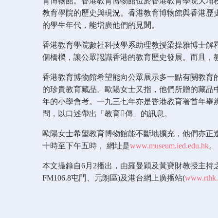
育博物館。香港教育博物館位於香港教育學院大埔
教育學院的歷史與現況。香港教育博物館與香港歷
的學生年代，能增廣他們的見聞。
香港教育學院數社科技學系助理教授梁操雅博士解
個橋樑，讓公眾認識香港的教育歷史發展。而且，
香港教育博物館希望能向公眾展示多一點有關教育
的珍貴教育藏品。歐陽女士又指，他們所贈的藏品
年的小學會考。一九三七年亦是香港教育署首年舉
問，以口述帶出「教育傳」的訊息。
歐陽女士希望教育博物館能不斷地擴充，他們亦正
十時至下午五時， 網址是
www.museum.ied.edu.hk
。
本文撮錄自6月2播出，由羅曼穎及黃寶財教授主持之香港
FM106.8屯門、元朗區)及港台網上廣播站(
www.rthk.