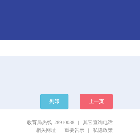
列印
上一页
教育局热线 28910088
|
其它查询电话
相关网址
|
重要告示
|
私隐政策