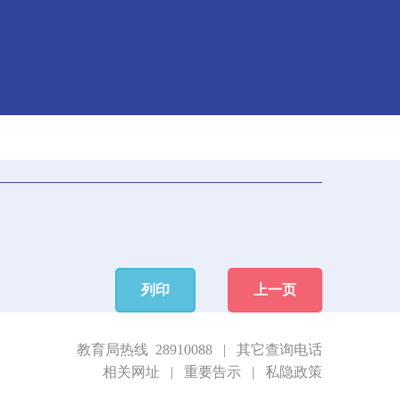
列印
上一页
教育局热线 28910088
|
其它查询电话
相关网址
|
重要告示
|
私隐政策