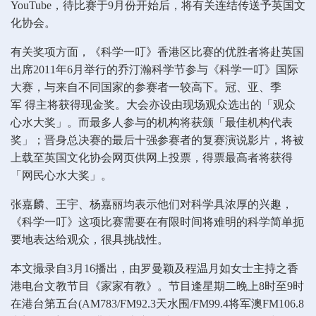
YouTube，待比赛于9月份开始后，将有关连结传送予英国文
化协会。
有关奖项方面，《科学一叮》香港区比赛的优胜者将赴英国
出席2011年6月举行的乔汀瀚科学节参与《科学一叮》国际
大赛，与来自不同国家的参赛者一较高下。冠、亚、季
军 得主将获得现金奖。大会亦设由现场观众选出的「观众
心水大奖」。而最多人参与的机构将获颁「最佳机构代表
奖」；晋身总决赛的最后十强参赛者的复赛演说影片，将被
上载至英国文化协会网页供网上投票，得票最高者将获得
「网民心水大奖」。
张嘉麟、王宇、杨嘉丽均表示他们对科学具浓厚的兴趣，
《科学一叮》这项比赛需要在有限时间将难明的科学简单扼
要地表达给观众，很具挑战性。
本文撮录自3月16播出，由罗曼颖及程温月如女士主持之香
港电台文教节目《家家有教》。节目逢星期二晚上8时至9时
在港台第五台(AM783/FM92.3天水围/FM99.4将军澳FM106.8