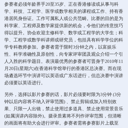
参赛者必须年龄界乎20至35岁、正在香港修读或从事与科
学、科技、工程学、医学或数学相关的课程或工作、持有香
港居民身份证。工作可属私人或公共范畴。比赛的目的是为
科学家、工程师及数学家提供新的机会，令他们的传意技巧
得以提升。协会欢迎主修科学、数学或工程学的大学生；科
学、工程学或数学科讲师或研究员，包括具有科学学位的科
学专科教师参加。参赛者需于限时3分钟之内，以富娱乐
性、科学准确性及原创性，向专家评审团及观众介绍一个引
人入胜的科学题目。表演最优秀的参赛者可晋身于2010年11
月20日(星期六)在香港科学馆举行的香港区总决赛。而在现
场遴选环节中演讲可以英语或广东话进行，但总决赛中演讲
必须要以英语进行。
另外，选择以影片参赛的话，影片必须要时限为3分钟 (3分
钟以后内容将不纳入评审范围) 、禁止剪辑或加入特别效
果、只限一人出镜，禁止使用过多道具、禁止使用背景音乐
(如属演讲内容除外)。摄录质素将不列作评审范围，但清晰
的画面将有助大会进行评审。参赛者需将参赛影片上载至