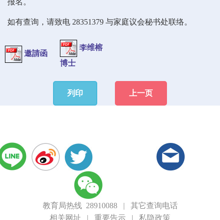
报名。
如有查询，请致电 28351379 与家庭议会秘书处联络。
李维榕
邀請函
博士
列印
上一页
教育局热线 28910088
|
其它查询电话
相关网址
|
重要告示
|
私隐政策