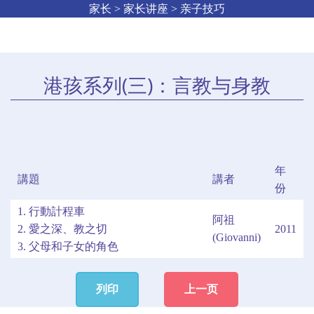
家长 > 家长讲座 > 亲子技巧
港孩系列(三)：言教与身教
年
講題
講者
份
1. 行動計程車
阿祖
2. 愛之深、教之切
2011
(Giovanni)
3. 父母和子女的角色
列印
上一页