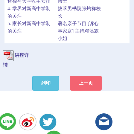
途径与大学收生安排
博士
4. 学界对新高中学制
拔萃男书院张灼祥校
的关注
长
5. 家长对新高中学制
著名亲子节目 [诉心
的关注
事家庭] 主持邓蔼霖
小姐
讲座详
情
列印
上一页