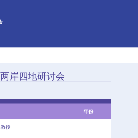
会
暨两岸四地研讨会
年份
珠教授