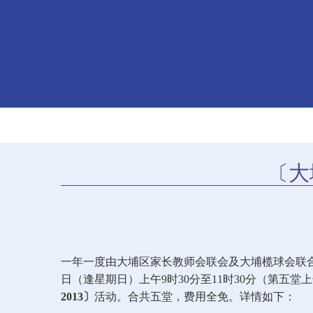
〔大
一年一度由大埔区家长教师会联会及大埔榄球会联
日（逢星期日）上午
9
时
30
分至
11
时
30
分（第五堂上
2013
〕
活动。合共五堂，费用全免。详情如下：