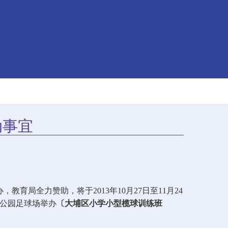
动事宜
办，教育局全力赞助，将于
2013
年
10
月
27
日至
11
月
24
公园足球场举办
〔大埔区小学小型榄球训练班