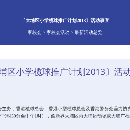
〔大埔区小学榄球推广计划2013〕活动事宜
家校会 > 家校会活动 > 最新活动总览
埔区小学榄球推广计划2013〕活
合主办，香港榄球总会、香港小型榄球总会及香港警务处鼎力协
午
9
时
30
分至中午
1
时），假新界大埔区内大埔运动场或大埔广福