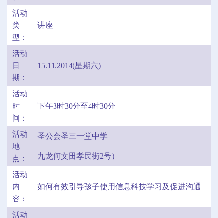
活动
类
讲座
型：
活动
日
15.11.2014(星期六)
期：
活动
时
下午3时30分至4时30分
间：
活动
圣公会圣三一堂中学
地
九龙何文田孝民街2号）
点：
活动
内
如何有效引导孩子使用信息科技学习及促进沟通
容：
活动