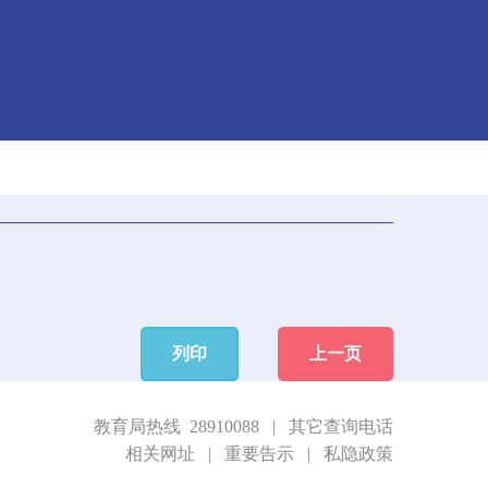
列印
上一页
教育局热线 28910088
|
其它查询电话
相关网址
|
重要告示
|
私隐政策