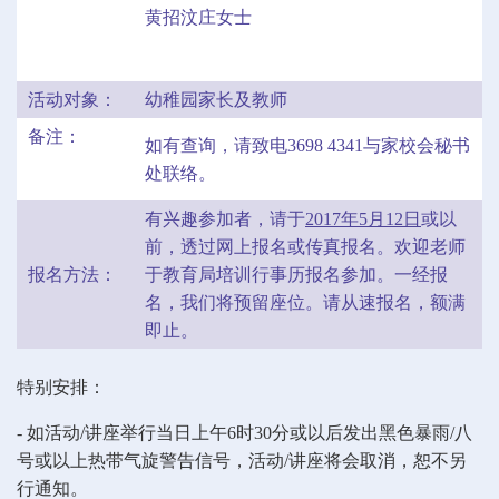
黄招汶庄女士
活动对象：
幼稚园家长及教师
备注：
如有查询，请致电3698 4341与家校会秘书
处联络。
有兴趣参加者，请于
2017
年5
月
12
日
或以
前，透过网上报名或传真报名。欢迎老师
报名方法：
于教育局培训行事历报名参加。一经报
名，我们将预留座位。请从速报名，额满
即止。
特别安排：
-
如活动
/
讲座举行当日上午
6
时
30
分或以后发出黑色暴雨
/
八
号或以上热带气旋警告信号，
活动
/
讲座将会取消，恕不另
行通知。