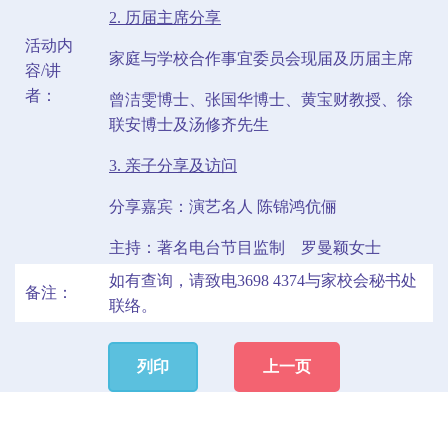
2. 历届主席分享
活动内
家庭与学校合作事宜委员会现届及历届主席
容/讲
者：
曾洁雯博士、张国华博士、黄宝财教授、徐
联安博士及汤修齐先生
3. 亲子分享及访问
分享嘉宾：演艺名人 陈锦鸿伉俪
主持：著名电台节目监制 罗曼颖女士
如有查询，请致电3698 4374与家校会秘书处
备注：
联络。
列印
上一页