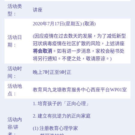
活动类
讲座
型：
2020年7月17日(星期五)
(
取消
)
(
因应疫情在过去数天的发展，为了减低新型
活动日
冠状病毒疫情在社区扩散的风险，上述讲座
期：
将会取消
。如有进一步消息，家校会秘书处
将另行通知。不便之处，敬请原谅。
)
活动时
晚上7时正至9时正
间：
活动地
教育局九龙塘教育服务中心西座平台WP01室
点：
1. 培育孩子的「正向心理」
2. 建立有抗逆力的正向家庭
活动内
容/讲
(1) 注册教育心理学家
者：