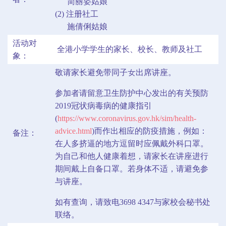
简丽姿姑娘
(2) 注册社工
施倩俐姑娘
活动对
全港小学学生的家长、校长、教师及社工
象：
敬请家长避免带同子女出席讲座。
参加者请留意卫生防护中心发出的有关预防
2019冠状病毒病的健康指引
(
https://www.coronavirus.gov.hk/sim/health-
advice.html
)而作出相应的防疫措施，例如：
备注：
在人多挤逼的地方逗留时应佩戴外科口罩。
为自己和他人健康着想，请家长在讲座进行
期间戴上自备口罩。若身体不适，请避免参
与讲座。
如有查询，请致电3698 4347与家校会秘书处
联络。