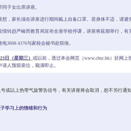
带同子女出席讲座。
著想，家长须在讲座进行期间戴上自备口罩。若身体不适，请避
疫情转趋严峻而教育局宣布全港学校停课，讲座将延期举行，有
电3698 4376与家校会秘书处联络。
6月23日（星期三）
或以前，透过本会网页（www.chsc.hk）
申请人预留座位，额满即止。
/八号或以上热带气旋警告信号，有关讲座将会取消，恕不另行通
孩子学习上的情绪和行为