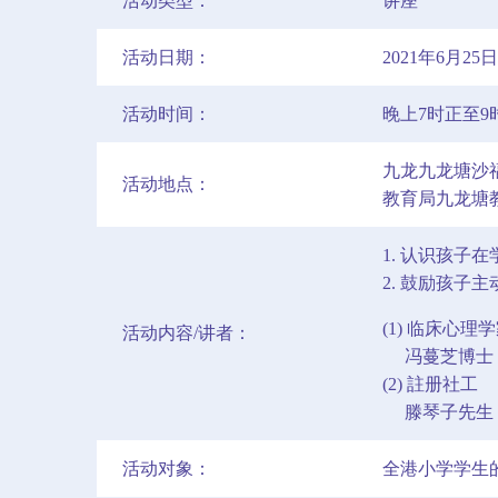
活动类型：
讲座
活动日期：
2021年6月2
活动时间：
晚上7时正至9
九龙九龙塘沙福
活动地点：
教育局九龙塘教
1. 认识孩
2. 鼓励孩子
(1) 临床心理
活动内容/讲者：
冯蔓芝博士
(2) 註册社工
滕琴子先生
活动对象：
全港小学学生