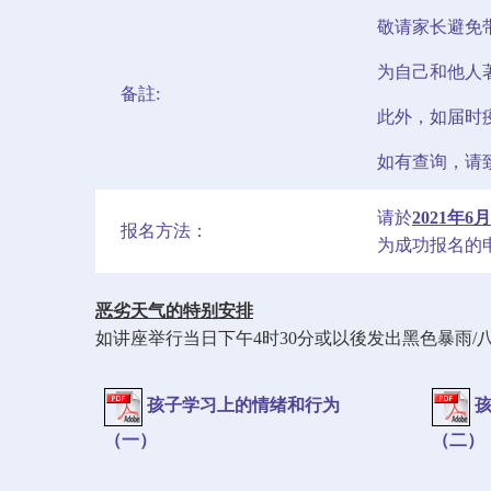
敬请家长避免
为自己和他人
备註:
此外，如届时
如有查询，请致
请於
2021年
报名方法：
为成功报名的
恶劣天气的特别安排
如讲座举行当日下午4时30分或以後发出黑色暴雨
孩子学习上的情绪和行为
（一）
（二）