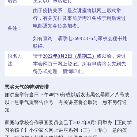
语言：
主要以广东话进行
由于疫情关系，是次讲座将以网上形式举
行，有关安排及事前所需准备将于稍后透过
电邮通知各位参加者。
备注：
如有查询，请致电3698 4376与家校会秘书处
联络。
报名方
请于
2022年8月2日（星期二）
或以前，透过
法：
本会网页于网上登记。所有申请将以先到先
得形式处理，额满即止。
恶劣天气的特别安排
如讲座举行当日下午4时30分或以后发出黑色暴雨／八号或
以上热带气旋警告信号，有关讲座将会取消，恕不另行通
知。
家庭与学校合作事宜委员会已于2022年8月5日举办【正向学
习的孩子】小学家长网上讲座系列（三）：专心一意的孩