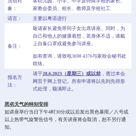
活动对
各幼儿园、小学、中学及特殊学校的家长、
象：
家教会委员、校长、教师及学校社工
语言：
主要以粤语进行
敬请家长避免带同子女出席讲座。同时，为
自己和他人的健康着想，若身体不适，请戴
上自备口罩或避免参与讲座。
备注：
如有查询，请致电3698 4376与家校会秘书处
联络。
请于
28.6.2023（星期三）或以前
，透过本会
报名方
网页于网上登记。所有申请将以先到先得形
法：
式处理，额满即止。
恶劣天气的特别安排
如讲座举行当日下午4时30分或以后发出黑色暴雨／八号或
以上热带气旋警告信号，有关讲座将会取消，恕不另行通
知。