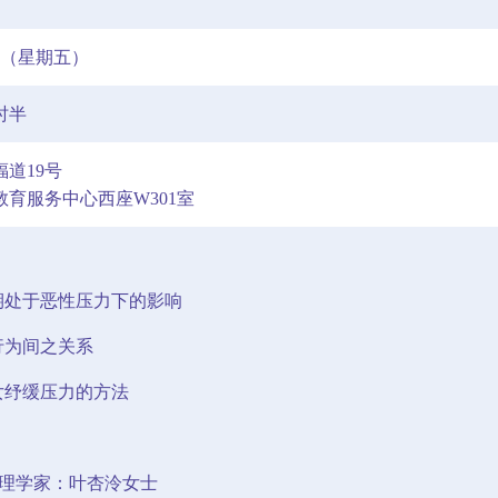
0日（星期五）
时半
道19号
育服务中心西座W301室
长期处于恶性压力下的影响
行为间之关系
女纾缓压力的方法
育心理学家：叶杏泠女士