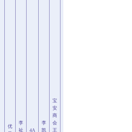
宝
安
商
李
李
会
优
祉
4A
凯
王