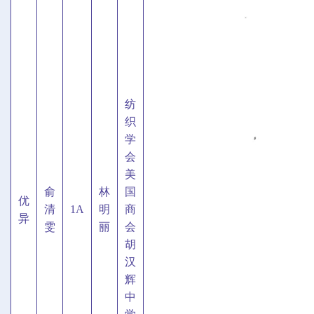
纺
织
学
会
美
俞
林
国
优
清
1A
明
商
异
雯
丽
会
胡
汉
辉
中