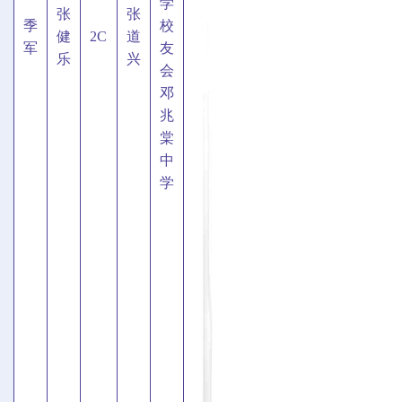
学
张
张
季
校
健
2C
道
军
友
乐
兴
会
邓
兆
棠
中
学