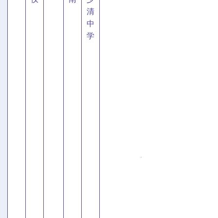
清
中
学