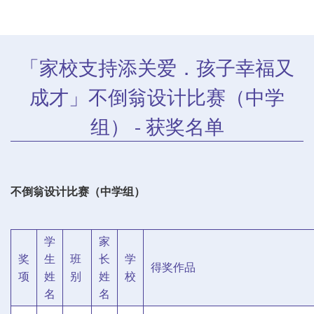
「家校支持添关爱．孩子幸福又
成才」不倒翁设计比赛（中学
组） - 获奖名单
不倒翁设计比赛（中学组）
学
家
奖
生
班
长
学
得奖作品
项
姓
别
姓
校
名
名