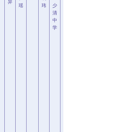
异
瑶
玮
少
清
中
学