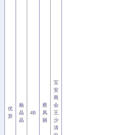
宝
安
商
杨
蔡
会
优
晶
4B
凤
王
异
晶
丽
少
清