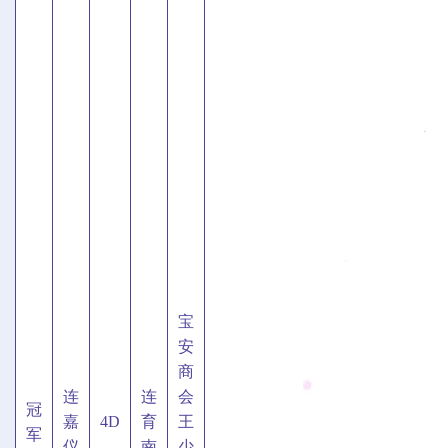
宝
安
商
连
连
会
冠
嘉
4D
育
王
军
仪
南
少