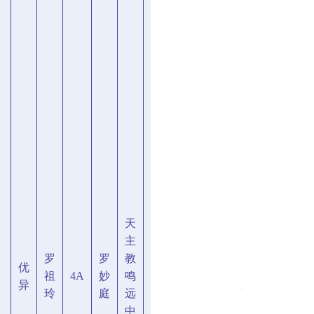
天
主
罗
罗
教
优
祖
4A
妙
鸣
异
玲
庭
远
中