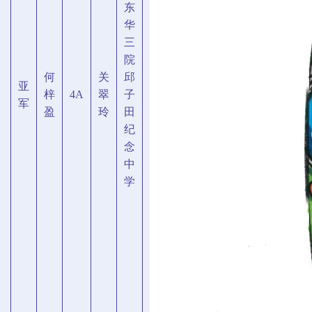
东
华
三
院
何
关
邱
亚
梓
4A
翠
子
军
盈
玲
田
纪
念
中
学