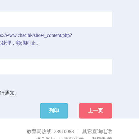
ps://www.chsc.hk/show_content.php?
式处理，额满即止。
行通知。
列印
上一页
教育局热线 28910088
|
其它查询电话