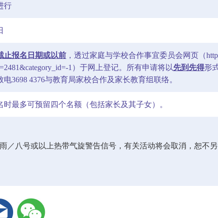
进行
日
截止报名日期或以前
，透过家庭与学校合作事宜委员会网页（
htt
=2481&category_id=-1
）于网上登记。所有申请将以
先到先得
形
电3698 4376与教育局家校合作及家长教育组联络。
名时最多可预留四个名额（包括家长及其子女）。
暴雨／八号或以上热带气旋警告信号，有关活动将会取消，恕不另