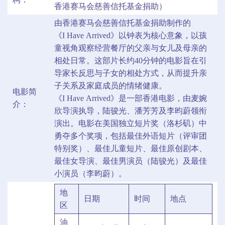
香港赛马会慈善信托基金捐助）
由香港赛马会慈善信托基金捐助制作的
《I Have Arrived》以钟表为核心意象，以孩
童视角观察经营餐厅的父亲与女儿及母亲的
相处日常。这部片长约40分钟的电影旨在引
导家长反思与子女的相处方式，从而提升亲
子关系及家庭成员的情绪健康。
电影简
《I Have Arrived》是一部香港电影，由麦婉
介：
欣导演执导，陆骏光、潘芳芳及李昀蔚领衔
演出。电影在美国独立短片奖（洛杉矶）中
勇夺多个奖项，包括最佳外语短片（评审团
特别奖）、最佳儿童短片、最佳原创剧本、
最佳女导演、最佳男演员（陆骏光）及最佳
小演员（李昀蔚）。
地
日期
时间
地点
区
油