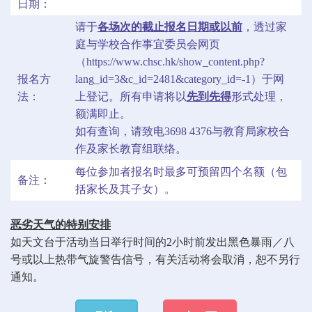
日期：
请于
各场次的截止报名日期或以前
，透过家
庭与学校合作事宜委员会网页
（
https://www.chsc.hk/show_content.php?
报名方
lang_id=3&c_id=2481&category_id=-1
）于网
法：
上登记。所有申请将以
先到先得
形式处理，
额满即止。
如有查询，请致电3698 4376与教育局家校合
作及家长教育组联络。
每位参加者报名时最多可预留四个名额（包
备注：
括家长及其子女）。
恶劣天气的特别安排
如天文台于活动当日举行时间的2小时前发出黑色暴雨／八
号或以上热带气旋警告信号，有关活动将会取消，恕不另行
通知。