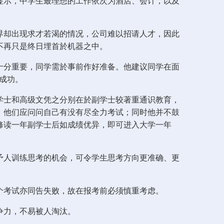
显示，中学生最理想的工作依次为酒店、会计，以及
界却出现求才若渴的情况，公司难以招请人才，因此
不再只是终日埋首於机器之中。
十分重要，同学需於事前作好准备。他建议同学在面
以成功。
学士和高级文凭之分别在於副学士较著重通识教育，
，他们应问问自己有没有尽全力考试；同时他并不鼓
修读一年副学士后如成绩优异，即可进入大学一年
予人训练思考的机会，可令学生思考方向更准确、更
个考试亦同告失败，故在报考前必须慎重考虑。
争力，不易被人淘汰。