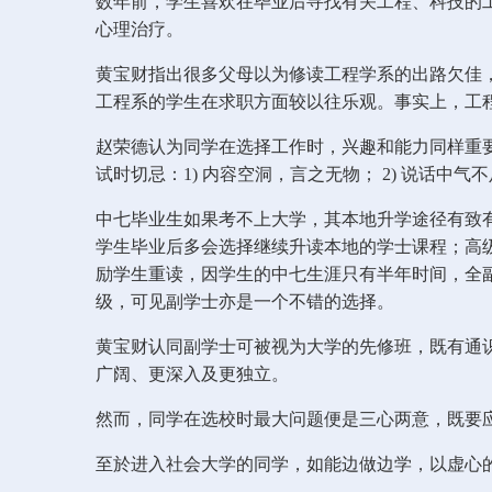
数年前，学生喜欢在毕业后寻找有关工程、科技的
心理治疗。
黄宝财指出很多父母以为修读工程学系的出路欠佳
工程系的学生在求职方面较以往乐观。事实上，工
赵荣德认为同学在选择工作时，兴趣和能力同样重
试时切忌：1) 内容空洞，言之无物； 2) 说话中
中七毕业生如果考不上大学，其本地升学途径有致
学生毕业后多会选择继续升读本地的学士课程；高
励学生重读，因学生的中七生涯只有半年时间，全
级，可见副学士亦是一个不错的选择。
黄宝财认同副学士可被视为大学的先修班，既有通
广阔、更深入及更独立。
然而，同学在选校时最大问题便是三心两意，既要
至於进入社会大学的同学，如能边做边学，以虚心