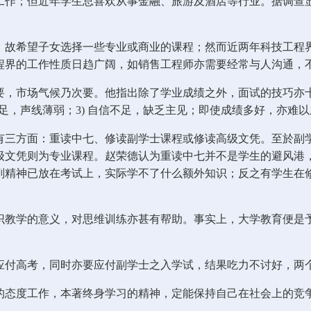
工作；但近年学生总喜欢从事金融、旅游及酒店等行业。据调查
，故希望子女选择一些专业或商业的课程；然而近两年科技工程
程界的工作性质日趋广阔，如销售工程师亦需要经常与人沟通，
要，市场气候乃次要。他指出除了学业成绩之外，面试的技巧亦
气不足，声线薄弱；3) 自信不足，缺乏主见；即使成绩多好，亦难
有三方面：重读中七、修读副学士课程或修读高级文凭。至於副
级文凭则为专业课程。赵荣德认为重读中七并不是学生的避风港
副精神已放在考试上，实际学不了什么额外知识；反之有学生在
识教学的意义，对思维训练亦甚有帮助。事实上，大学教育便是
应付高考，同时亦要应付副学士之入学试，结果吃力不讨好，两
的态度工作，本著终身学习的精神，定能保持自己在社会上的竞