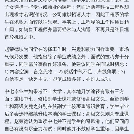
子女选择一些专业或商业的课程；然而近两年科技工程界却
出现求才若渴的情况，公司难以招请人才，因此工程系的学
生在求职方面较以往乐观。事实上，工程界的工作性质日趋
广阔，如销售工程师亦需要经常与人沟通，不再只是终日埋
首於机器之中。
赵荣德认为同学在选择工作时，兴趣和能力同样重要，市场
气候乃次要。他指出除了学业成绩之外，面试的技巧亦十分
重要，同学需於事前作好准备。他建议同学在面试时切忌：
1) 内容空洞，言之无物； 2) 说话中气不足，声线薄弱；3)
自信不足，缺乏主见；即使成绩多好，亦难以成功。
中七毕业生如果考不上大学，其本地升学途径有致有三方
面：重读中七、修读副学士课程或修读高级文凭。至於副学
士和高级文凭之分别在於副学士较著重通识教育，学生毕业
后多会选择继续升读本地的学士课程；高级文凭则为专业课
程。赵荣德认为重读中七并不是学生的避风港，他们应问问
自己有没有尽全力考试；同时他并不鼓励学生重读，因学生