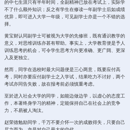
的中七生涯只有半年时间，全副精神已放在考试上，实际学
不了什么额外知识；反之有学生在修读一年副学士后如成绩
优异，即可进入大学一年级，可见副学士亦是一个不错的选
择。
黄宝财认同副学士可被视为大学的先修班，既有通识教学的
意义，对思维训练亦甚有帮助。事实上，大学教育便是予人
训练思考的机会，可令学生思考方向更准确、更广阔、更深
入及更独立。
然而，同学在选校时最大问题便是三心两意，既要应付高
考，同时亦要应付副学士之入学试，结果吃力不讨好，两个
考试亦同告失败，故在报考前必须慎重考虑。
至於进入社会大学的同学，如能边做边学，以虚心的态度工
作，本著终身学习的精神，定能保持自己在社会上的竞争
力，不易被人淘汰。
赵荣德勉励同学，千万不要介怀一次的成败得失，只要自己
尽力而为，亦是对自己最大的交代。