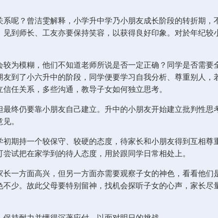
关系呢？曾洁雯解释，小学升中学乃小朋友成长阶段的转折期，
；见到师长、工友亦要保持笑容，以获得良好印象。对於年纪较
会较为模糊，他们不知道老师所说是否一定正确？同学是否需要
朋友到了小六升中的阶段，同学便要学习自我分析、尊重别人，
立信任关系，多些沟通，教导子女如何独立思考。
但最终仍要靠小朋友自己建立。升中的小朋友开始建立批判性思
意见。
学初期持一个较保守、较硬的态度，待家长和小朋友得到互相尊
可尝试把在家学到的待人态度，用於跟同学日常相处上。
家长一方面高兴，但另一方面亦需要观察子女的神色，看看他们
色不少。故此父母要特别留神，找机会探听子女的心声，家长尽
、保持耐力并懂得沉著应付，以面对明日的挑战。