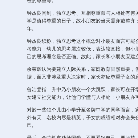
校的尊重等。
钟杰良问到，独立思考、互相尊重跟与人相处有何
学是值得尊重的日子，故小朋友於当天需穿戴整齐
年。
钟杰良续称，独立思考这个概念对小朋友而言可能
考能力；幼儿的思考层次较低，表达较直接，但小
己的思考理念是否正确。故此，家长和小朋友应建
余荣辉认为要建立人际关系，家庭教育固然重要，
据，而又非涉及重大决定时，家长亦应尊重子女的
曾洁雯指，升中乃小朋友一个大跳跃，家长可在开
女建立社交能力，让他们学懂与人相处；小朋友亦
对於一些独个儿由小学升至名牌中学的同学而言，
外有天，名校内尽是精英，子女的成绩相对亦会失
己。
最后，余荣辉亦劝勉同学，不要看轻自己、要坚持