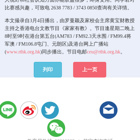
比赛感兴趣，可致电 2638 7783 / 3743 0850查询有关详情。
本文撮录自3月4日播出，由罗曼颖及家校会主席黄宝财教授
主持之香港电台文教节目《家家有教》。节目逢星期二晚上
8时至9时在港台第五台(AM783 / FM92.3天水围 / FM99.4将
军澳 / FM106.8屯门、元朗区)及港台网上广播站
(
www.rthk.org.hk
)同步播出。节目电邮
ceu@rthk.org.hk
。
列印
上一页