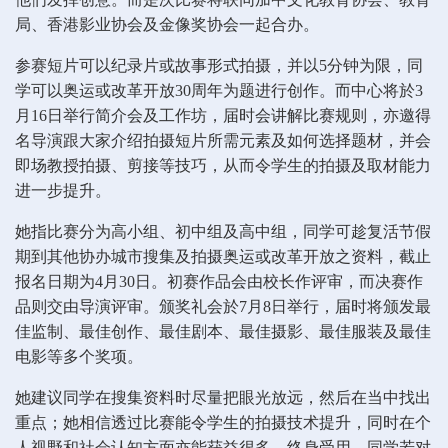
局、香港影业协会及金像奖协会一起合办。
参赛短片可以纪录片或故事形式拍摄，并以5分钟为限，同
学可以奥运或改革开放30周年为题进行创作。而中心将於3
月16日举行简介会及工作坊，届时会讲解比赛规则，亦邀得
名导演跟大家介绍拍摄短片所需元素及如何选择题材，并会
即场教授拍摄、剪接等技巧，从而令学生的拍摄及取材能力
进一步提升。
她指比赛分为高小组、初中组及高中组，同学可趁复活节假
期到其他协办城市搜集及拍摄奥运或改革开放之资料，截止
报名日期为4月30日。初赛作品会由校长作评审，而决赛作
品则交由导演评审。颁奖礼会於7月8日举行，届时将颁发最
佳监制、最佳创作、最佳剧本、最佳摄影、最佳服装及最佳
电影等多个奖项。
她建议同学在搜集资料时尽量把眼光放远，然后在当中找出
重点；她相信透过比赛能令学生的拍摄技术提升，同时在个
人视野和社会认知方面亦能获益很多，终身受用。同学若对