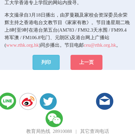
工大学香港专上学院的网站内搜寻。
本文撮录自3月18日播出，由罗曼颖及家校会资深委员余荣
辉主持之香港电台文教节目《家家有教》。节目逢星期二晚
上8时至9时在港台第五台(AM783 / FM92.3天水围 / FM99.4
将军澳 / FM106.8屯门、元朗区)及港台网上广播站
(
www.rthk.org.hk
)同步播出。节目电邮
ceu@rthk.org.hk
。
列印
上一页
教育局热线 28910088
|
其它查询电话