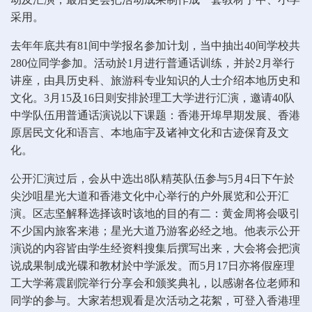
采用。
去年年底共有81间中学报名参加计划，当中抽出40间学校共
280位同学参加。活动於1月进行普通话训练，并於2月举行
讲座，由具历史科、旅游科专业知识的人士介绍本地历史和
文化。3月15及16日则安排於理工大学进行汇演，邀请40队
中学队伍用普通话演说以下课题：香港开埠早期发展、香港
原居民文化和语言、本地庙宇及诸神文化和古迹保育及文
化。
公开汇演过后，会从中选出8队精英队伍参与5月4日下午於
尖沙咀星光大道和香港文化中心举行的户外展览和公开汇
演。区志坚解释选择该时该地的目的有二：黄金周将会吸引
不少国内旅客来港；星光大道乃游客必经之地。他表示公开
演说的内容皆由学生经资料搜集后撰写出来，大会将会把演
说成果制成光碟和教材於中学派发。而5月17日亦将假座理
工大学蒋震剧院举行分享会和颁奖典礼，以感谢各位老师和
同学的参与。大家若想观看是次活动之花絮，可登入香港理