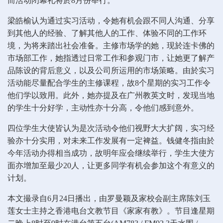
而活动闭幕礼将於8月份举行。
梁皓榆认为通过实习活动，令她有机会跟不同人沟通、分享
到其他人的经验、了解其他人的工作、体验不同的工作环
境，为将来踏出社会准备。主修市场学的她，现於连卡佛的
市场部工作，她指透过日常工作和参观门市，让她更了解产
品陈设的背后意义，以及公司所运用的市场策略。由於实习
活动能尽量配合学生的主修课程，故8个星期的实习工作令
他们学以致用。此外，她亦提及在广州教英文时，发现当地
的学生十分好学，主动性亦十分高，令他们感到意外。
四位学生大使皆认为是次活动令他们视野大大扩阔，实习经
验亦十分实用，对未来工作发展有一定裨益。钱健冬指由於
今年活动办得相当成功，故明年应会继续举行，学生大使方
面亦增加至最少20人，让更多同学有机会参加这个有意义的
计划。
本文撮录自6月24日播出，由罗曼颖及家校会副主席陈刘玉
莲女士主持之香港电台文教节目《家家有教》。节目逢星期