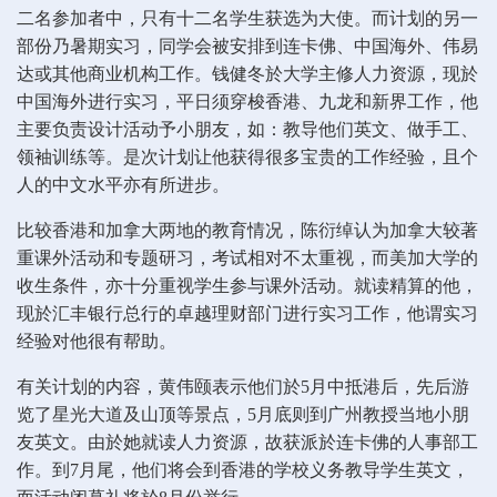
二名参加者中，只有十二名学生获选为大使。而计划的另一
部份乃暑期实习，同学会被安排到连卡佛、中国海外、伟易
达或其他商业机构工作。钱健冬於大学主修人力资源，现於
中国海外进行实习，平日须穿梭香港、九龙和新界工作，他
主要负责设计活动予小朋友，如：教导他们英文、做手工、
领袖训练等。是次计划让他获得很多宝贵的工作经验，且个
人的中文水平亦有所进步。
比较香港和加拿大两地的教育情况，陈衍绰认为加拿大较著
重课外活动和专题研习，考试相对不太重视，而美加大学的
收生条件，亦十分重视学生参与课外活动。就读精算的他，
现於汇丰银行总行的卓越理财部门进行实习工作，他谓实习
经验对他很有帮助。
有关计划的内容，黄伟颐表示他们於5月中抵港后，先后游
览了星光大道及山顶等景点，5月底则到广州教授当地小朋
友英文。由於她就读人力资源，故获派於连卡佛的人事部工
作。到7月尾，他们将会到香港的学校义务教导学生英文，