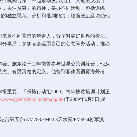
伙伴机构合作，一起推动发展项目、人道主义项目、
界，关注贫穷」的精神，举办不同活动，包括训练
们的独立思考、分析和批判能力；继而鼓励及协助他
营中来自不同背景的年青人，分享对美好世界的看法。
和分享后，参加者会运用自己的创意筹办活动，推动
体会。施东洺于二年前曾参与世界公民训练营，他从
贫穷」有更清楚的定义。他曾到菲律宾宿雾海外考
常重要。「乐施行动组2009」青年扶贫培训计划正
://www.cyberschool.oxfam.org.hk
)于2009年6月5日(星
AM783/FM92.3天水围/FM99.4将军澳