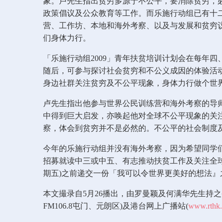
象。卢先生指出贫穷多源于不公平，要消除贫穷，
政策倡议及公众教育等工作。而乐施行动组已有十
营、工作坊、本地和海外考察、以及与发展和贫穷
们身体力行。
「乐施行动组2009」青年扶贫培训计划会在每年
随后，可参与探讨社会贫穷和不公义成因的体验活
身边社群关注贫穷及不公平现象，身体力行做个世
卢先生指出他参与世界公民训练营和海外考察的导
中得到巨大启发，亦唤起他对全球不公平现象的关
察，体会到贫穷并不是必然的。不公平的社会制度
今年的乐施行动组并没有海外考察，因为希望同学们
招募就读中三或中五、有志推动扶贫工作及关注全球
期五)之前递交一份「我可以令世界更美好的想法』
本文撮录自5月26播出，由罗曼颖及何满华先生持之香港
FM106.8屯门、元朗区)及港台网上广播站(
www.rthk.