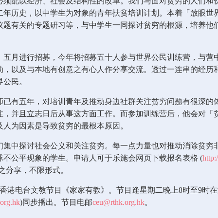
必须配以经济、社会及结构性的改革。我们与面对贫穷的人们和
二年历史，以中学生为对象的青年扶贫培训计划。本着「放眼世
议题有关的专题研习等，与中学生一同探讨贫穷的根源，培养他
四、五月进行招募，今年将招募五十人参与世界公民训练营，与
动，以及与本地有创意之有心人作分享交流。透过一连串的经历
界公民。
师已有五年，对培训青年及推动身边社群关注贫穷问题有很深的
注，并且立志日后从事这方面工作。而参加训练营后，他会对「
及人为因素是导致贫穷的最根本原因。
集中探讨社会公义和关注贫穷。每一点力量也对推动消除贫穷非
不公平现象的学生。申请人可于乐施会网页下载报名表格 (
http
之分享，不限形式。
电台文教节目《家家有教》。节目逢星期二晚上8时至9时在港台第五台(
org.hk
)同步播出。节目电邮
ceu@rthk.org.hk
。