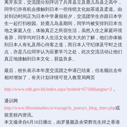
离开东京，交流团分别拜访了兵库县立及鹿儿岛县之高中，
同学们亦有机会接触到日本一些传统文化如茶道及柔道。由
於到访时间正为日本中学暑假前夕，交流团学生亦跟日本学
生一起打扫校园。於鹿儿岛县期间，同学均被安排到日本当
地之家庭入住，体验真正之民宿生活，虽然入住之家庭环境
各异，同学均对日本人生活文化有大大的了解，他们亦体验
到日本人有礼及用心待客之道，而日本人守纪律及守时之优
点，亦是几位同学认为应要学习之处，此次交流活动让他们
真正地接触到日本文化，获益良多。
最后，校长表示本年度交流团之申请已结束，但名额比去年
相对增加了，有关计划详情可登入教育局网页
http://www.edb.gov.hk/index.aspx?nodeid=6718&langno=2
，
通识网
http://www.liberalstudies.tv/voyage/ls_jenesys_blog_intro.php
或
留意校内资讯。
本文撮录自6月16日播出，由罗曼颖及余荣辉先生持之香港