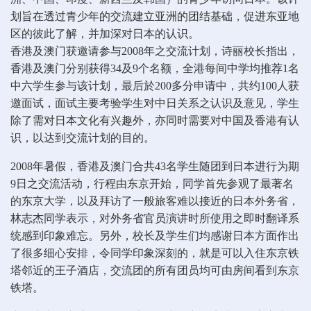
划旨在透过青少年的交流建立亚洲的团结基础，促进东亚地
区的彼此了解，并加深对日本的认识。
香港及澳门获邀请参与2008年之交流计划，诗丽校长指出，
香港及澳门分别获得34及9个名额，全港每间中学均推荐1名
中六学生参与该计划，最后於200多分申请中，共约100人获
邀面试，面试主要考验学生对中日关系之认识及意见，学生
除了需对日本文化有兴趣外，亦同时需要对中国及香港有认
识，以达到交流计划的目的。
2008年暑假，香港及澳门合共43名学生随团到日本进行为期
9日之交流活动，行程由东京开始，同学首先参观了最著名
的东京大学，以及拜访了一般旅客难以接近的日本外务省，
林志杰同学表示，对外务省官员演讲时所使用之即时翻译系
统感到印象难忘。另外，校长及学生们均感谢日本方面作出
了很多细心安排，令同学印象深刻的，就是可以入住东京铁
塔邻近的王子酒店，交流团的所有团员均可由房间看到东京
铁塔。