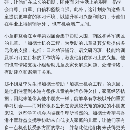
碍，让他们在成长的初期，即使面 对生活上的艰困，仍学
会自尊、自重、自信和坚毅自强。此外，这计划亦为这些儿
童提供更丰富的学习环境，以提升学习兴趣和能力，令他们
在学业上得到辅导外， 也有机会增广见闻。
小童群益会在今年第四届会集中协助大围、南区和蒋军澳区
的儿童。「加德士机会工程」为受助的儿童及其父母提供多
元化的支援，包括：日常功课辅导、语文研习班、技能培训
及学习订立目标的工作坊等，激发他们在学习上的兴趣。他
们也有情绪支援小组帮助儿童及家长解决问题、处理情绪，
有助建立和谐亲子关系。
郑小姐及李先生指加德士赞助「加德士机会工程」的原因，
是他们注意到本港有很多儿童的生活条件欠佳，家庭经济拮
据，因此未能像其他小朋友一样，能够享有学校以外的重要
学习机会――而对於很多生长在资源较充裕的家庭的小朋友
来说，这些学习机会均被视作理所当然的。加德士希望与香
港小童群益会携手协助来自低收入家庭的儿童，让他们享有
多一点机会接受多方面的学习，并藉此使他们将来获得更美