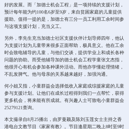
好的发展。而「加德士机会工程」是一项持续的支援计划，
预计每年能为约100名6岁至9岁，来自贫困家庭的儿童提供
援助。值得一提的是，加德士有三分一员工利用工余时间参
与这项支援计划，充当义工。
另外，李先生充当加德士社区支援伙伴计划导师四年，他认
为支援计划为儿童带来很多正面帮助，极具意义。他在工余
时会致电辅导的儿童，与他们交谈，提供学业上和成长各种
问题的协助。而受他辅导加的德士机会工程学童张文杰指，
他很开心有机会参加各种课外活动。而他亦学懂处理情绪，
不乱发脾气。他与母亲的关系越来越好，加强沟通。
何小姐又指，小童群益会选择低收入家庭或综援家庭的儿童
参与支援计划。让他们在成长过程得到我们一点帮忙，获得
更多机会，将来能有所成就。有兴趣人士可致电小童群益会
25279121查询。
本文撮录自8月25播出，由罗曼颖及陈刘玉莲女士主持之香
港电台文教节目《家家有教》。节目逢星期二晚上8时至9时