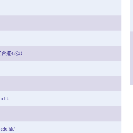
合道42號）
u.hk
.edu.hk/