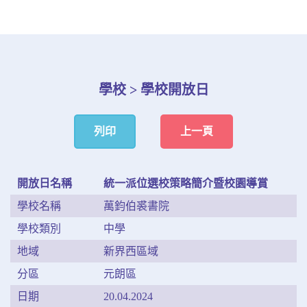
學校 > 學校開放日
列印
上一頁
開放日名稱
統一派位選校策略簡介暨校園導賞
學校名稱
萬鈞伯裘書院
學校類別
中學
地域
新界西區域
分區
元朗區
日期
20.04.2024