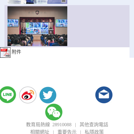
附件
教育局熱線 28910088
|
其他查詢電話
相關網址
|
重要告示
|
私隱政策