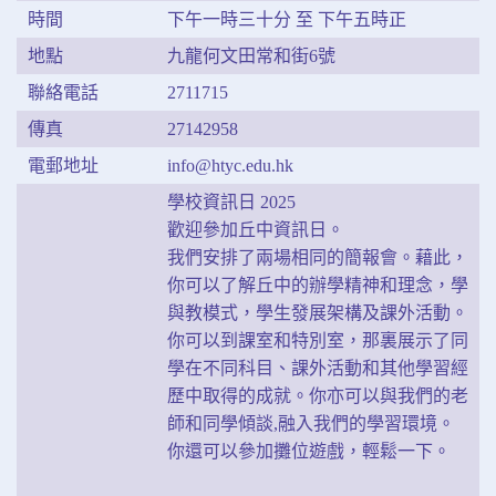
時間
下午⼀時三⼗分 ⾄ 下午五時正
地點
九⿓何⽂⽥常和街6號
聯絡電話
2711715
傳真
27142958
電郵地址
info@htyc.edu.hk
學校資訊⽇ 2025
歡迎參加丘中資訊⽇。
我們安排了兩場相同的簡報會。藉此，
你可以了解丘中的辦學精神和理念，學
與教模式，學⽣發展架構及課外活動。
你可以到課室和特別室，那裏展示了同
學在不同科⽬、課外活動和其他學習經
歷中取得的成就。你亦可以與我們的老
師和同學傾談,融入我們的學習環境。
你還可以參加攤位遊戲，輕鬆⼀下。