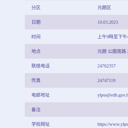
分区
元朗区
日期
10.03.2023
时间
上午9時至下午4
地点
元朗 公園南路 
联络电话
24762357
传真
24747119
电邮地址
ylpss@edb.gov.
备注
学校网址
https://www.ylps