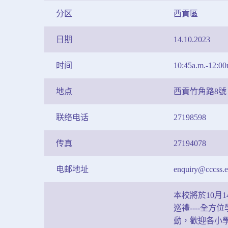
分区
西貢區
日期
14.10.2023
时间
10:45a.m.-12:00
地点
西貢竹角路8號 
联络电话
27198598
传真
27194078
电邮地址
enquiry@cccss.
本校將於10月1
巡禮----全
動，歡迎各小