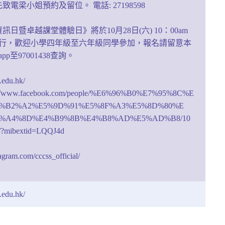
電梁小姐預約及留位。 電話: 27198598
日暨卓越課堂體驗日》將於10月28日(六) 10：00am
 nn舉行，歡迎小學四年級至六年級同學參加，報名請留意本
pp至97001438查詢。
s.edu.hk/
s://www.facebook.com/people/%E6%96%B0%E7%95%8C%E
%B2%A2%E5%9D%91%E5%8F%A3%E5%8D%80%E
%A4%8D%E4%B9%8B%E4%B8%AD%E5%AD%B8/10
/?mibextid=LQQJ4d
agram.com/cccss_official/
s.edu.hk/