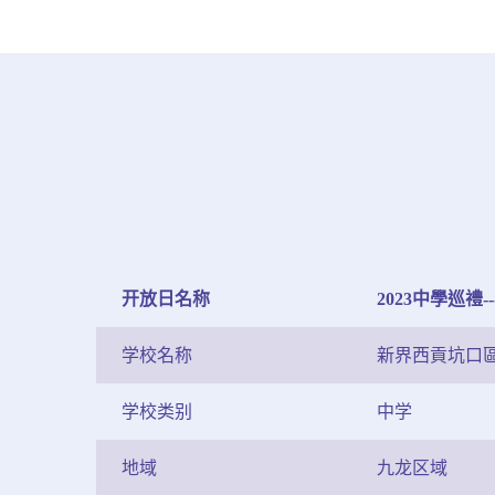
开放日名称
2023中學巡禮-
学校名称
新界西貢坑口
学校类别
中学
地域
九龙区域