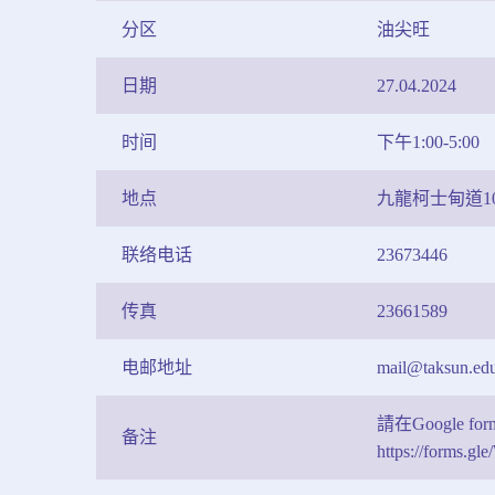
分区
油尖旺
日期
27.04.2024
时间
下午1:00-5:00
地点
九龍柯士甸道1
联络电话
23673446
传真
23661589
电邮地址
mail@taksun.ed
請在Google 
备注
https://forms.