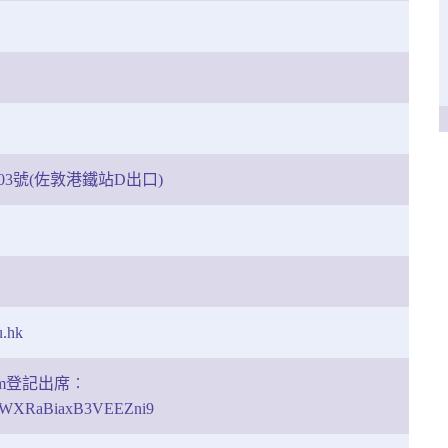
03號(佐敦港鐵站D出口)
u.hk
form登記出席︰
gle/WXRaBiaxB3VEEZni9