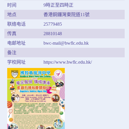
时间
9時正至四時正
地点
香港銅鑼灣東院道11號
联络电话
25779485
传真
28810148
电邮地址
bwc-mail@bwflc.edu.hk
备注
学校网址
https://www.bwflc.edu.hk/