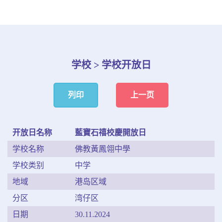
学校 > 学校开放日
列印
上一页
开放日名称
藍寶石禧校慶開放日
学校名称
佛教黃鳳翎中學
学校类别
中学
地域
港岛区域
分区
湾仔区
日期
30.11.2024