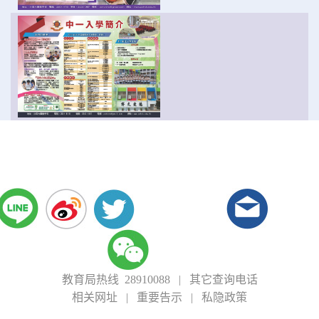
教育局热线 28910088
|
其它查询电话
相关网址
|
重要告示
|
私隐政策