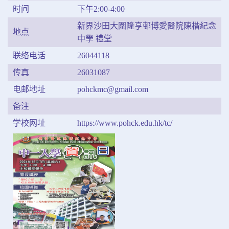
时间
下午2:00-4:00
新界沙田大圍隆亨邨博愛醫院陳楷紀念
地点
中學 禮堂
联络电话
26044118
传真
26031087
电邮地址
pohckmc@gmail.com
备注
学校网址
https://www.pohck.edu.hk/tc/