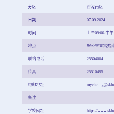
分区
香港南区
日期
07.09.2024
时间
上午09:00-中午1
地点
聖公會置富始
联络电话
25504004
传真
25510495
电邮地址
mycheung@skhc
备注
学校网址
https://www.skh