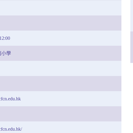
2:00
南小學
fcn.edu.hk
cfcn.edu.hk/