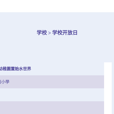
学校 > 学校开放日
y暨幼稚園置始水世界
南小學