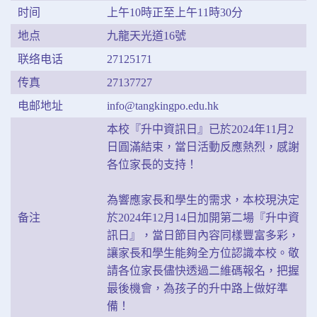
时间
上午10時正至上午11時30分
地点
九龍天光道16號
联络电话
27125171
传真
27137727
电邮地址
info@tangkingpo.edu.hk
本校『升中資訊日』已於2024年11月2
日圓滿結束，當日活動反應熱烈，感謝
各位家長的支持！
為響應家長和學生的需求，本校現決定
备注
於2024年12月14日加開第二場『升中資
訊日』，當日節目內容同樣豐富多彩，
讓家長和學生能夠全方位認識本校。敬
請各位家長儘快透過二維碼報名，把握
最後機會，為孩子的升中路上做好準
備！