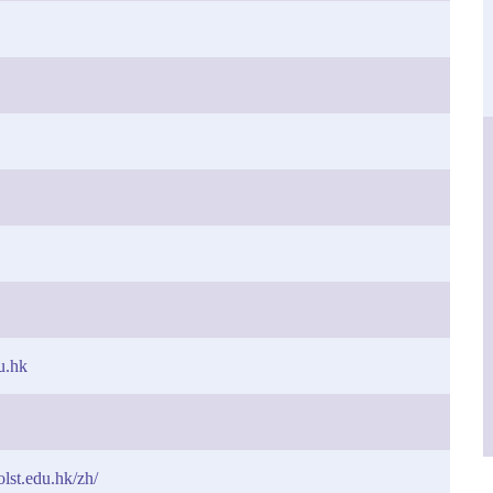
u.hk
olst.edu.hk/zh/