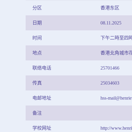
分区
香港东区
日期
08.11.2025
时间
下午二時至四
地点
香港北角城市花
联络电话
25701466
传真
25034603
电邮地址
hss-mail@henrie
备注
学校网址
http://www.henri