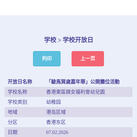
学校 > 学校开放日
列印
上一页
开放日名称
「駿馬賀歲嘉年華」公開攤位活動
学校名称
香港東區婦女福利會幼兒園
学校类别
幼稚园
地域
港岛区域
分区
香港东区
日期
07.02.2026