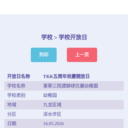
学校 > 学校开放日
列印
上一页
开放日名称
TKK五周年校慶開放日
学校名称
東華三院譚錦球伉儷幼稚園
学校类别
幼稚园
地域
九龙区域
分区
深水埗区
日期
16.05.2026